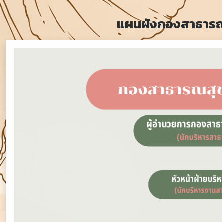
แผนผังกองสาธารณส