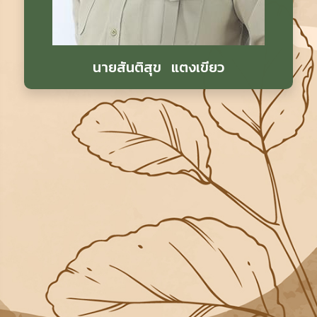
นายสันติสุข แตงเขียว