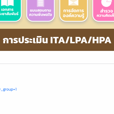
การประเมิน ITA/LPA/HPA
)
w_group=1