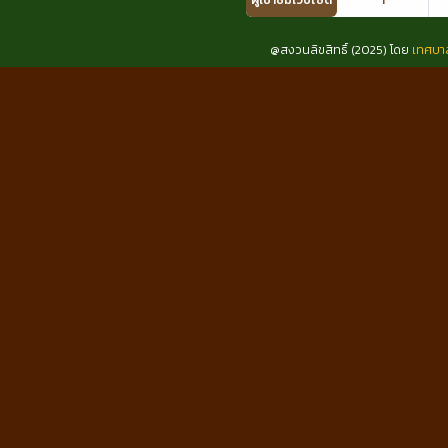
@สงวนลิขสิทธิ์ (2025) โดย
เทศบา