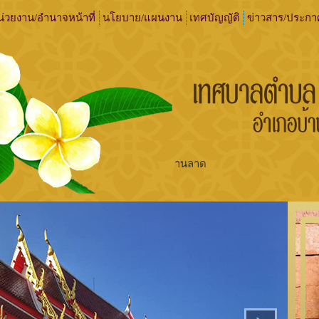
่วยงาน/อำนาจหน้าที่
นโยบาย/แผนงาน
เทศบัญญัติ
ข่าวสาร/ประกา
เทศบาลตำบลบ้านลาด