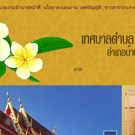
่วยงาน/อำนาจหน้าที่
นโยบาย/แผนงาน
เทศบัญญัติ
ข่าวสาร/ประกา
เทศบาลตำบลบ้านลาด