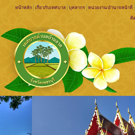
หน้าหลัก
เกี่ยวกับเทศบาล
บุคลากร
หน่วยงาน/อำนาจหน้าที่
ติ
เทศบาล