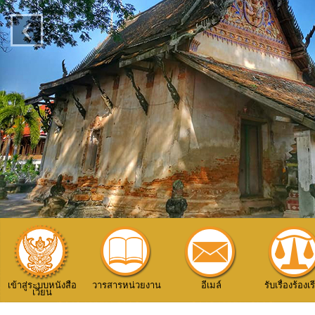
‹
เข้าสู่ระบบหนังสือ
วารสารหน่วยงาน
อีเมล์
รับเรื่องร้องเ
เวียน